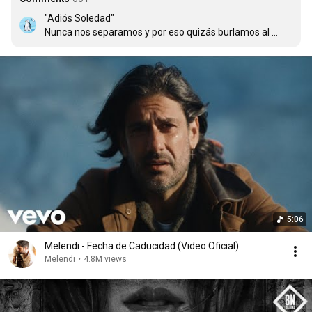
"Adiós Soledad"

Nunca nos separamos y por eso quizás burlamos al 
olvido

Nunca nos pronunciamos las palabras de más en las 
frases suicidas

Nunca nos revelamos los secretos más profundos

Y nunca se acostaron sin besarse nuestros muslos

Aprendimos a reírnos de nuestrasmanías, aunque los 
dos sabemos

Que son mucho peores las tuyas que las mías. ¡Dónde va 
a parar!

Rendirse nunca fue una opción, aunque la guerra fría

Dejara en nuestra habitación cierta melancolía

Y fuimos habitantes de todas las estaciones

5:06
Otoño yprimavera son, sin duda las mejores

Por qué lo llaman amor cuando quieren decir

Melendi - Fecha de Caducidad (Video Oficial)
Melendi
•
4.8M views
Que ahora están vacíos todos tus armarios desde que 
no se besan más nuestros labios

Todos mis espejos reflejan poemas, aunque yo intente 
disimular las penas
