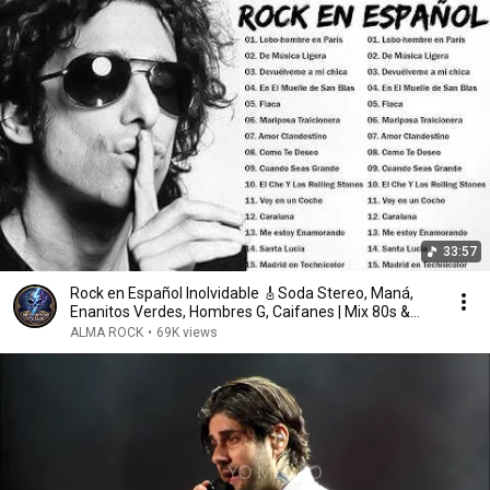
33:57
Rock en Español Inolvidable 🎸Soda Stereo, Maná,
Enanitos Verdes, Hombres G, Caifanes | Mix 80s &
90s
ALMA ROCK
•
69K views