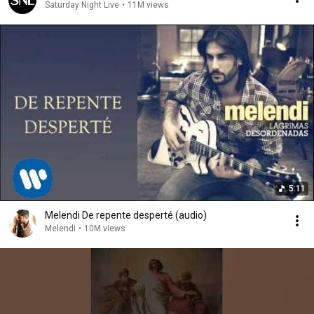
Saturday Night Live
•
11M views
5:11
Melendi De repente desperté (audio)
Melendi
•
10M views