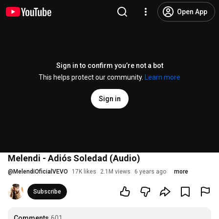
Open App
Sign in to confirm you’re not a bot
This helps protect our community.
Learn more
Sign in
Melendi - Adiós Soledad (Audio)
@
MelendiOficialVEVO
17K likes
2.1M views
6 years ago
more
Subscribe
Comments
601