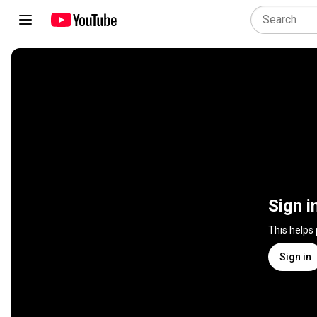
Sign i
This helps
Sign in