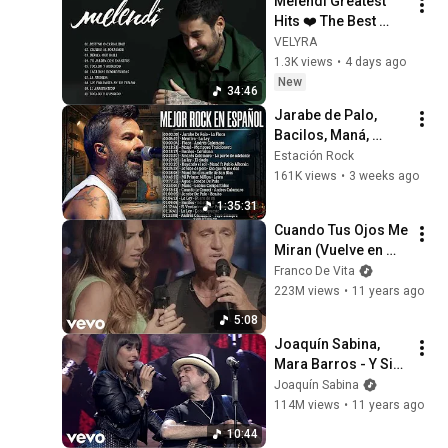
Melendi Greatest 
Hits ❤️ The Best 
Melendi Songs 2026
VELYRA
1.3K views
•
4 days ago
New
34:46
Jarabe de Palo, 
Bacilos, Maná, 
Andrés Calamaro, 
Estación Rock
La Ley - Lo Mejor Del 
161K views
•
3 weeks ago
Rock En Español 80 
1:35:31
y 90
Cuando Tus Ojos Me 
Miran (Vuelve en 
Primera Fila - Live 
Franco De Vita
Version)
223M views
•
11 years ago
5:08
Joaquín Sabina, 
Mara Barros - Y Sin 
Embargo Te Quiero 
Joaquín Sabina
/ Y Sin Embargo 
114M views
•
11 years ago
(Directo)
10:44