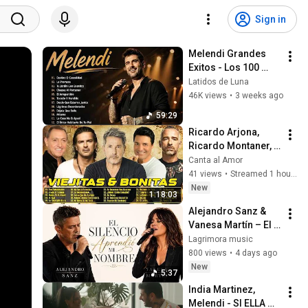
Sign in
Melendi Grandes 
Exitos - Los 100 
Mejores 
Latidos de Luna
ArtistasPara 
46K views
•
3 weeks ago
Escuchar En 2026
59:29
Ricardo Arjona, 
Ricardo Montaner, 
Luis Miguel, 
Canta al Amor
Chayanne, Franco 
41 views
•
Streamed 1 hour ago
De Vita Mix 🌹 
New
1:18:03
Baladas Lo Mas 
Alejandro Sanz & 
Sonadas
Vanesa Martín – El 
Silencio Aprendió 
Lagrimora music
Mi Nombre | Balada 
800 views
•
4 days ago
Romántica de 
New
5:37
Desamor 2026 
India Martinez, 
Melendi - SI ELLA 