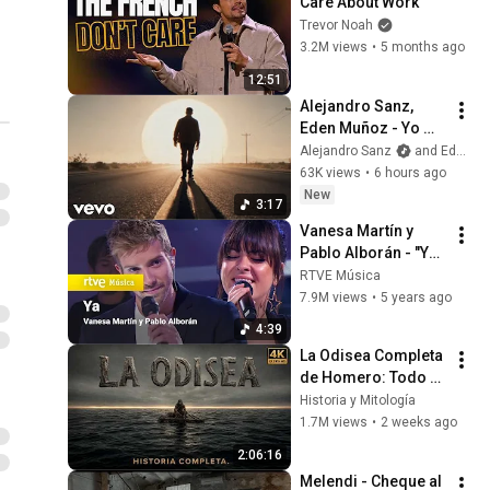
Care About Work
Trevor Noah
3.2M views
•
5 months ago
12:51
Alejandro Sanz, 
Eden Muñoz - Yo 
Era Poesía (Video 
Alejandro Sanz
and Eden Muñoz
Oficial)
63K views
•
6 hours ago
New
3:17
Vanesa Martín y 
Pablo Alborán - "Ya" 
(2017)
RTVE Música
7.9M views
•
5 years ago
4:39
La Odisea Completa 
de Homero: Todo el 
Viaje de Odiseo 
Historia y Mitología
desde Troya hasta 
1.7M views
•
2 weeks ago
Ítaca Narrado
2:06:16
Melendi - Cheque al 