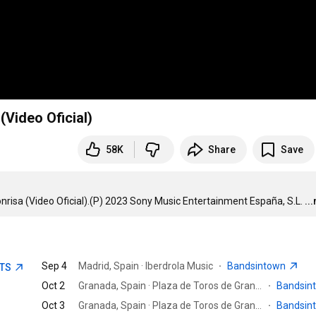
(Video Oficial)
58K
Share
Save
nrisa (Video Oficial).(P) 2023 Sony Music Entertainment España, S.L.
..
Sep 4
Madrid, Spain · Iberdrola Music
·
Bandsintown
ETS
Oct 2
Granada, Spain · Plaza de Toros de Granada
·
Bandsin
Oct 3
Granada, Spain · Plaza de Toros de Granada
·
Bandsin