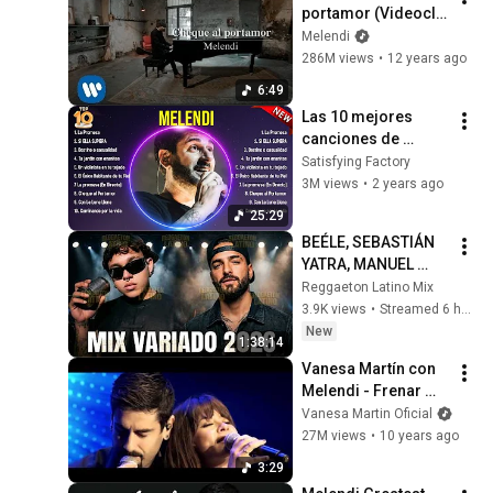
portamor (Videoclip 
oficial)
Melendi
286M views
•
12 years ago
6:49
Las 10 mejores 
canciones de 
Melendi 2024
Satisfying Factory
3M views
•
2 years ago
25:29
BEÉLE, SEBASTIÁN 
YATRA, MANUEL 
TURIZO, MALUMA, 
Reggaeton Latino Mix
KAROL G,  LUIS 
3.9K views
•
Streamed 6 hours ago
FONSI, BAD BUNNY💃
New
1:38:14
REGGAETON MIX 
Vanesa Martín con 
2026
Melendi - Frenar 
enero (Directo)
Vanesa Martin Oficial
27M views
•
10 years ago
3:29