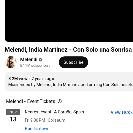
Melendi, India Martinez - Con Solo una Sonrisa 
Melendi
Subscribe
5.11M subscribers
8.2M views
2 years ago
Music video by Melendi, India Martinez performing Con Solo una So
Melendi - Event Tickets
Nearest event · A Coruña, Spain
NOV
VIEW TICK
13
Fri 9:00 PM · Coliseum
Bandsintown