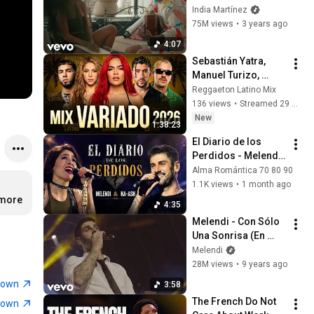
SUPIERA (Video 
India Martínez
Oficial)
75M views
•
3 years ago
4:07
Sebastián Yatra, 
Manuel Turizo, 
Maluma, KAROL G, 
Reggaeton Latino Mix
Shakira, Luis Fonsi, 
136 views
•
Streamed 29 minutes ago
Enrique Iglesias, 
New
1:38:23
Bad Bunny,..
El Diario de los 
Perdidos - Melendi 
ft. Ha*Ash
Alma Romántica 70 80 90
1.1K views
•
1 month ago
.more
4:35
Melendi - Con Sólo 
Una Sonrisa (En 
Directo)
Melendi
28M views
•
9 years ago
town
3:58
The French Do Not 
town